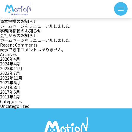
投
Previous:
ホームぺージをリニューアルしました
稿
検索
ナ
検索
ビ
Recent Posts
ゲ
資本提携のお知らせ
ー
ホームぺージをリニューアルしました
シ
事務所移転のお知らせ
ョ
会社からのお知らせ
ン
ホームページをリニューアルしました
Recent Comments
表示できるコメントはありません。
Archives
2026年4月
2024年4月
2023年11月
2023年7月
2022年11月
2022年6月
2021年8月
2017年6月
2011年1月
Categories
Uncategorized